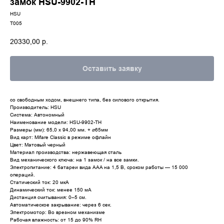
замок HSU-9902-TH
HSU
T005
20330,00
р.
Оставить заявку
со свободным ходом, внешнего типа, без силового открытия.
Производитель: HSU
Система: Автономный
Наименование модели: HSU-9902-TH
Размеры (мм): 65,0 x 94,00 мм. + ⌀65мм
Вид карт: Mifare Classic в режиме офлайн
Цвет: Матовый черный
Материал производства: нержавеющая сталь
Вид механического ключа: на 1 замок / на все замки.
Электропитание: 4 батареи вида AAA на 1,5 В, сроком работы — 15 000
операций.
Статический ток: 20 мкА
Динамический ток: менее 150 мА
Дистанция считывания: 0–5 см.
Автоматическое закрывание: через 6 сек.
Электромотор: Во врезном механизме
Рабочая влажность: от 15 до 90% RH