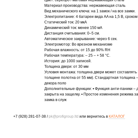
Цвет: серебро / матовая нержавеющая сталь
Материал производства: нержавеющая сталь
Вид механического ключа: на 1 замок / на все замки.
Электропитание: 4 батареи вида AA на 1,5 В, сроко
Статический ток: 20 мкА
Динамический ток: менее 150 мА
Дистанция считывания: 0–5 см.
Автоматическое закрывание: через 6 сек.
Электромотор: Во врезном механизме
Рабочая влажность: от 15 до 90% RH
Рабочая температура: – 25 – + 58 °С.
История: до 1000 записей.
Толщина двери: от 30 мм
Условия монтажа: толщина двери может составлять 
толщине полотна от 55 мм). Стандартная толщина —
декора поло
Дополнительные функции: • Функция анти-паники – д
закрыта на защелку. • Простое изменения режима з
замка в служ
+7 (928) 281-07-38
/
pk@profigroup.ltd
или вернитесь в
КАТАЛОГ