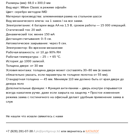
Размеры (мм): 68,0 x 300,0 мм
Вид карт: Mifare Classic в режиме офлайн
Цвет: серебро методом IMD
Материал производства: алюминиевая рамка на стальном шасси
Вид механического ключа: на 1 замок / на все замки.
Электропитание: 4 батареи вида AA на 1,5 В, сроком работы — 15 000 операций.
Статический ток: 20 мкА
Динамический ток: менее 150 мА
Дистанция считывания: 0–5 см.
Автоматическое закрывание: через 6 сек.
Электромотор: Во врезном механизме
Рабочая влажность: от 10 до 90% RH
Рабочая температура: – 25 – + 65 °С.
История: до 1000 записей.
Толщина двери: от 30 мм
Условия монтажа: толщина двери может составлять 30–80 мм (в заказе
обязательно указать, если параметры по толщине полотна от 55 мм).
Стандартная толщина — 45 мм. Минимум 110 мм должно быть от края двери до
декора поло
Дополнительные функции: • Функция анти-паники – дверь изнутри открывается
всегда нажатием ручки, даже если закрыта на защелку. • Простое изменения
режима замка с гостиничного на офисный делает удобным применение замка в
служ
Не нашли что искали свяжитесь с нами
+7 (928) 281-07-38
/
pk@profigroup.ltd
или вернитесь в
КАТАЛОГ