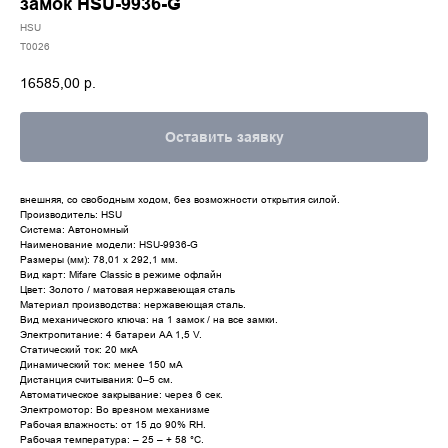
замок HSU-9936-G
HSU
T0026
16585,00
р.
Оставить заявку
внешняя, со свободным ходом, без возможности открытия силой.
Производитель: HSU
Система: Автономный
Наименование модели: HSU-9936-G
Размеры (мм): 78,01 x 292,1 мм.
Вид карт: Mifare Classic в режиме офлайн
Цвет: Золото / матовая нержавеющая сталь
Материал производства: нержавеющая сталь.
Вид механического ключа: на 1 замок / на все замки.
Электропитание: 4 батареи AA 1,5 V.
Статический ток: 20 мкА
Динамический ток: менее 150 мА
Дистанция считывания: 0–5 см.
Автоматическое закрывание: через 6 сек.
Электромотор: Во врезном механизме
Рабочая влажность: от 15 до 90% RH.
Рабочая температура: – 25 – + 58 °С.